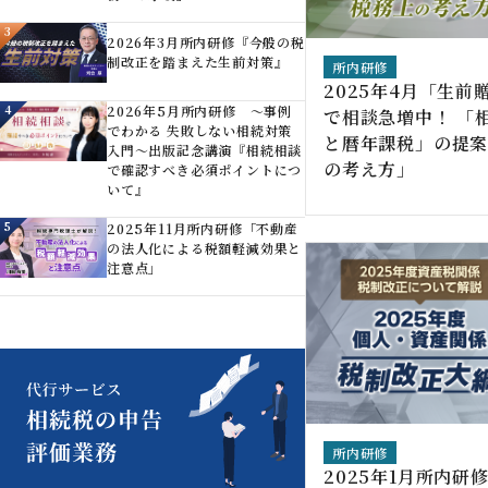
3
2026年3月所内研修『今般の税
制改正を踏まえた生前対策』
所内研修
2025年4月「生前
4
2026年5月所内研修 ～事例
で相談急増中！ 「
でわかる 失敗しない相続対策
と暦年課税」の提
入門～出版記念講演『相続相談
の考え方」
で確認すべき必須ポイントにつ
いて』
5
2025年11月所内研修「不動産
の法人化による税額軽減効果と
注意点」
所内研修
2025年1月所内研修