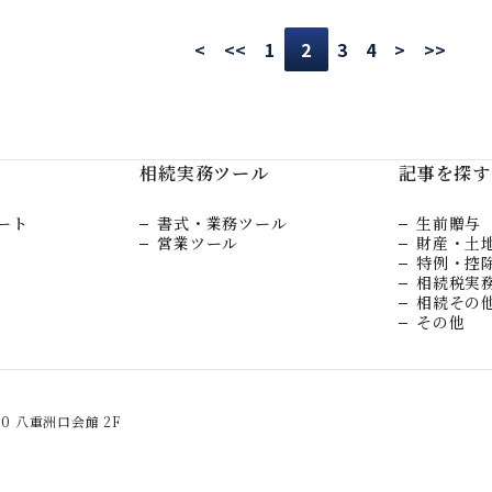
<
<<
1
3
4
>
>>
2
相続実務ツール
記事を探す
ート
書式・業務ツール
生前贈与
営業ツール
財産・土
特例・控
相続税実
相続その
その他
20 八重洲口会館 2F