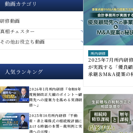
動画カテゴリ
研修動画
真相チェスター
その他お役立ち動画
所内研修
2025年7月所内研
が実践する「優良
人気ランキング
承継＆M&A提案の
1
2026年1月所内研修『令和8年
度税制改正大綱のポイント～顧
問先への提案力を高める実務研
修～』
2
2025年10月所内研修「不動
産・非上場株式の相続税評価に
おける時価の本質－裁判例と実
務への示唆」