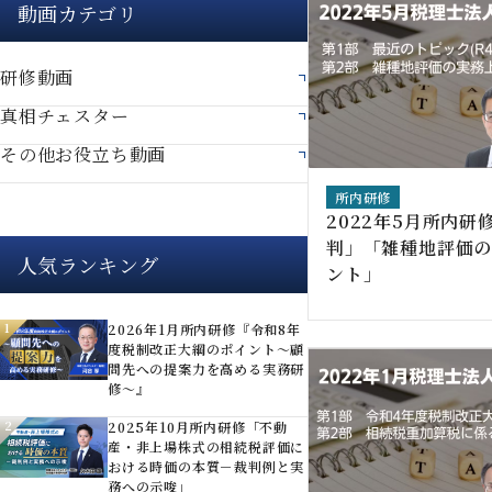
動画カテゴリ
研修動画
真相チェスター
その他お役立ち動画
所内研修
2022年5月所内研修「
判」「雑種地評価
人気ランキング
ント」
1
2026年1月所内研修『令和8年
度税制改正大綱のポイント～顧
問先への提案力を高める実務研
修～』
2
2025年10月所内研修「不動
産・非上場株式の相続税評価に
おける時価の本質－裁判例と実
務への示唆」