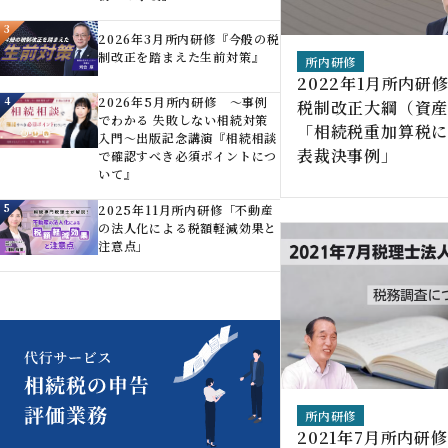
3
2026年3月所内研修『今般の税
制改正を踏まえた生前対策』
所内研修
2022年1月所内研
4
2026年5月所内研修 ～事例
税制改正大綱（資
でわかる 失敗しない相続対策
「相続税重加算税
入門～出版記念講演『相続相談
表裁決事例」
で確認すべき必須ポイントにつ
いて』
5
2025年11月所内研修「不動産
の法人化による税額軽減効果と
注意点」
所内研修
2021年7月所内研