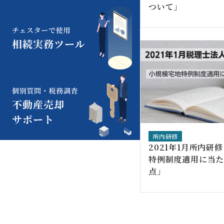
ついて」
所内研修
2021年1月所内研
特例制度適用に当
点」