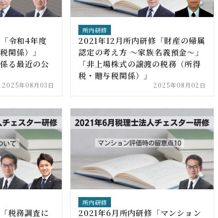
所内研修
修「令和4年度
2021年12月所内研修「財産の帰属
産税関係）」
認定の考え方 ～家族名義預金～」
に係る最近の公
「非上場株式の譲渡の税務（所得
税・贈与税関係）」
2025年08月03日
2025年08月02日
所内研修
修「税務調査に
2021年6月所内研修「マンション