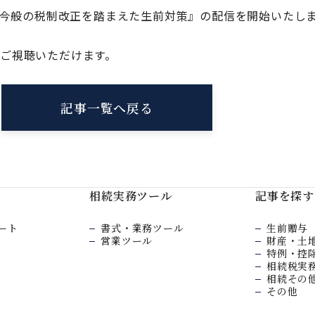
修『今般の税制改正を踏まえた生前対策』の配信を開始いたし
ご視聴いただけます。
記事一覧へ戻る
相続実務ツール
記事を探す
ート
書式・業務ツール
生前贈与
営業ツール
財産・土
特例・控
相続税実
相続その
その他