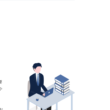
要
や
お