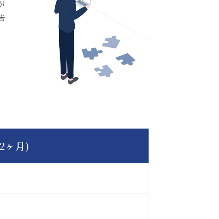
が
告
2ヶ月)