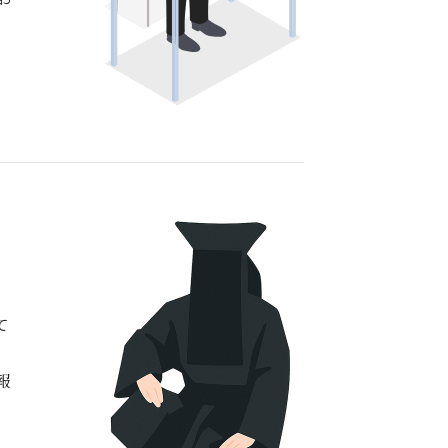
。
て
。
報