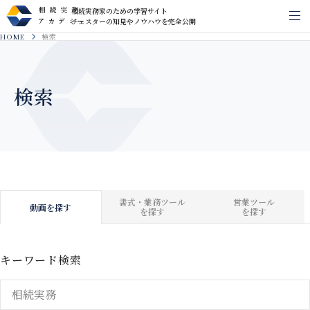
相続実務家のための学習サイト
メ
チェスターの知見やノウハウを完全公開
HOME
検索
検索
書式・業務ツール
営業ツール
動画を探す
を探す
を探す
キーワード検索