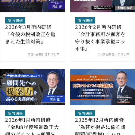
所内研修
所内研修
2026年3月所内研修
2026年2月所内研修
『今般の税制改正を踏
『会計事務所が顧客を
まえた生前対策』
守り抜く事業承継コラ
ボ術』
2026年03月26日
2026年02月27日
所内研修
所内研修
2026年1月所内研修
2025年12月所内研修
『令和8年度税制改正大
『為替差損益に係る諸
綱のポイント～顧問先
問題(所得税)／ ハワ