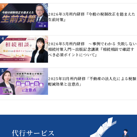
3
2026年3月所内研修『今般の税制改正を踏まえた
生前対策』
4
2026年5月所内研修 ～事例でわかる 失敗しない
相続対策入門～出版記念講演『相続相談で確認す
べき必須ポイントについて』
5
2025年11月所内研修「不動産の法人化による税額
軽減効果と注意点」