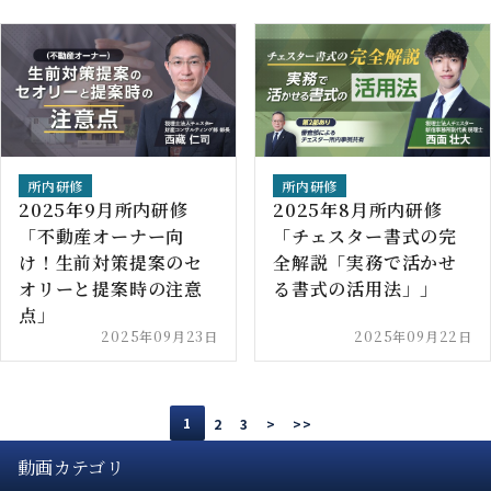
所内研修
所内研修
2025年9月所内研修
2025年8月所内研修
「不動産オーナー向
「チェスター書式の完
け！生前対策提案のセ
全解説「実務で活かせ
オリーと提案時の注意
る書式の活用法」」
点」
2025年09月23日
2025年09月22日
1
2
3
>
>>
動画カテゴリ