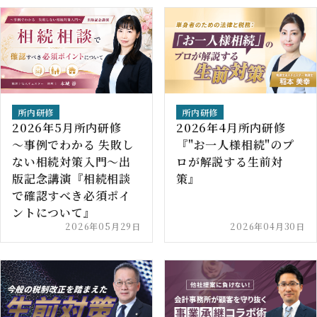
所内研修
所内研修
2026年5月所内研修
2026年4月所内研修
～事例でわかる 失敗し
『"お一人様相続"のプ
ない相続対策入門～出
ロが解説する生前対
版記念講演『相続相談
策』
で確認すべき必須ポイ
ントについて』
2026年05月29日
2026年04月30日