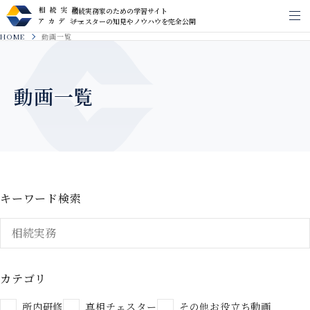
相続実務家のための学習サイト
メ
チェスターの知見やノウハウを完全公開
HOME
動画一覧
動画一覧
キーワード検索
カテゴリ
所内研修
真相チェスター
その他お役立ち動画