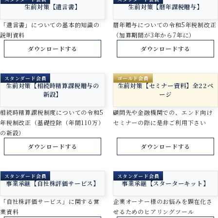
生前対策【遺言書】
生前対策【暦年課税贈与】
「遺言書」についての基本的知識の
暦年贈与についての令和5年税制改正
説明資料
（加算期間が3年から7年に）
ダウンロードする
ダウンロードする
スタンダード会員
ゴールド会員
生前対策【相続時精算課税贈与の
生前対策【セミナー資料】全22ペ
新設】
ージ
相続時精算課税制度についての令和5
顧問先や金融機関での、エンド向け
年税制改正（基礎控除（年間110万）
セミナーの際に是非ご利用下さい
の新設）
ダウンロードする
ダウンロードする
スタンダード会員
スタンダード会員
事業承継【自社株評価サービス】
事業承継【スターターキット】
「自社株評価サービス」に関する営
企業オーナー様のお悩みを顕在化さ
業資料
せるためのヒアリングツール