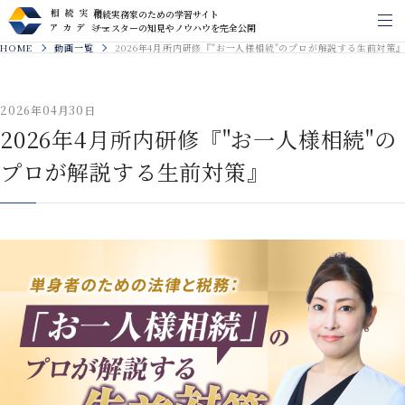
相続実務家のための学習サイト
メ
チェスターの知見やノウハウを完全公開
HOME
動画一覧
2026年4月所内研修『"お一人様相続"のプロが解説する生前対策
2026年04月30日
2026年4月所内研修『"お一人様相続"の
プロが解説する生前対策』