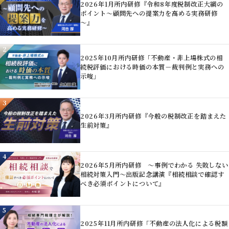
2026年1月所内研修『令和8年度税制改正大綱の
ポイント～顧問先への提案力を高める実務研修
～』
2
2025年10月所内研修「不動産・非上場株式の相
続税評価における時価の本質－裁判例と実務への
示唆」
3
2026年3月所内研修『今般の税制改正を踏まえた
生前対策』
4
2026年5月所内研修 ～事例でわかる 失敗しない
相続対策入門～出版記念講演『相続相談で確認す
べき必須ポイントについて』
5
2025年11月所内研修「不動産の法人化による税額